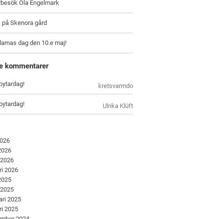
arbesök Ola Engelmark
” på Skenora gård
larnas dag den 10.e maj!
e kommentarer
bytardag!
kretsvarmdo
bytardag!
Ulrika Klüft
2026
 2026
 2026
ri 2026
 2025
 2025
ari 2025
ri 2025
ember 2024