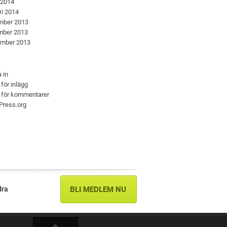
 2014
ri 2014
mber 2013
mber 2013
ember 2013
 in
 för inlägg
 för kommentarer
Press.org
dra
BLI MEDLEM NU