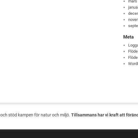
mars
janua
dece
nove
sept
Meta
Logga
Flöde
Flöde
Word
och stöd kampen för natur och miljö.
Tillsammans har vi kraft att förän