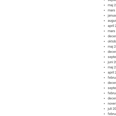
maj 
mars
janua
augus
april
mars
dece
oktob
maj 
dece
sept
juni 
maj 
april
febru
dece
sept
febru
dece
nove
juli 2
febru