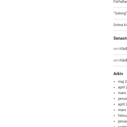
Författ
”Salong
Gröna ki
Senast
om
Kläd
om
Kläd
Arkiv
maj 
april
mars
janua
april
mars
febru
janua
sept