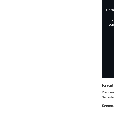
Dett
anv
som
Få vårt
Prenume
Senaste
Senast