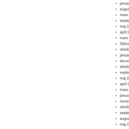
janua
augus
mars
sept
maj 
april
mars
febru
oktob
janua
dece
oktob
sept
maj 
april
mars
janua
nove
oktob
sept
augus
maj 