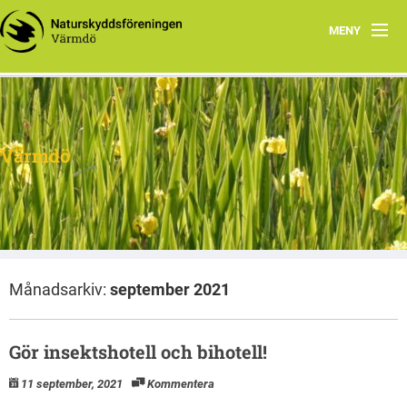
MENY
Hem
Om oss
Värmdö
Facebook
Program
Dokument
Månadsarkiv:
september 2021
Gör insektshotell och bihotell!
11 september, 2021
Kommentera