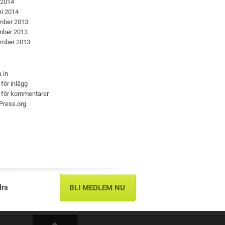
 2014
ri 2014
mber 2013
mber 2013
ember 2013
 in
 för inlägg
 för kommentarer
Press.org
dra
BLI MEDLEM NU