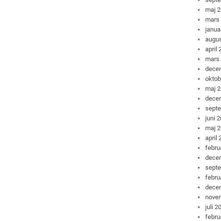
maj 
mars
janua
augus
april
mars
dece
oktob
maj 
dece
sept
juni 
maj 
april
febru
dece
sept
febru
dece
nove
juli 2
febru