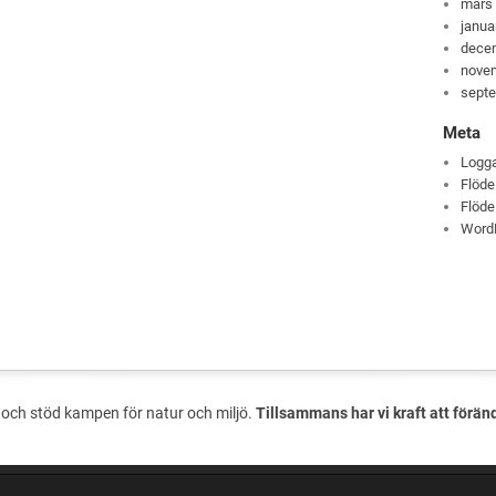
mars
janua
dece
nove
sept
Meta
Logga
Flöde
Flöde
Word
och stöd kampen för natur och miljö.
Tillsammans har vi kraft att förän