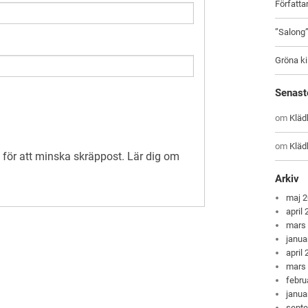
Författ
”Salong
Gröna ki
Senast
om
Kläd
om
Kläd
för att minska skräppost.
Lär dig om
Arkiv
maj 
april
mars
janua
april
mars
febru
janua
sept