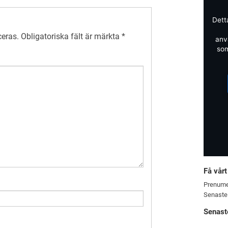
Dett
ceras.
Obligatoriska fält är märkta
*
anv
som
Få vårt
Prenume
Senaste
Senast