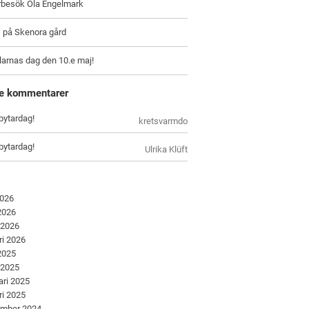
arbesök Ola Engelmark
” på Skenora gård
larnas dag den 10.e maj!
e kommentarer
bytardag!
kretsvarmdo
bytardag!
Ulrika Klüft
2026
 2026
 2026
ri 2026
 2025
 2025
ari 2025
ri 2025
ember 2024