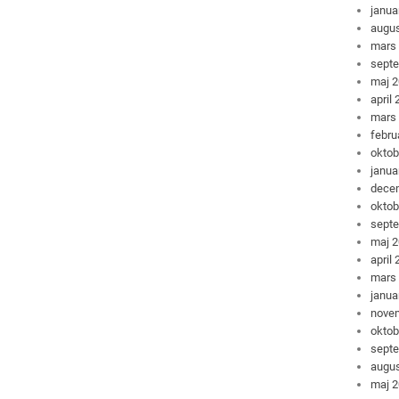
janua
augus
mars
sept
maj 
april
mars
febru
oktob
janua
dece
oktob
sept
maj 
april
mars
janua
nove
oktob
sept
augus
maj 