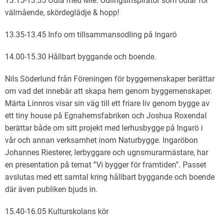
13.15-13.35 Odla med Mie. Odlingsinspiratör som odlar för
välmående, skördeglädje & hopp!
13.35-13.45 Info om tillsammansodling på Ingarö
14.00-15.30 Hållbart byggande och boende.
Nils Söderlund från Föreningen för byggemenskaper berättar
om vad det innebär att skapa hem genom byggemenskaper.
Märta Linnros visar sin väg till ett friare liv genom bygge av
ett tiny house på Egnahemsfabriken och Joshua Roxendal
berättar både om sitt projekt med lerhusbygge på Ingarö i
vår och annan verksamhet inom Naturbygge. Ingaröbon
Johannes Riesterer, lerbyggare och ugnsmurarmästare, har
en presentation på temat ”Vi bygger för framtiden”. Passet
avslutas med ett samtal kring hållbart byggande och boende
där även publiken bjuds in.
15.40-16.05 Kulturskolans kör