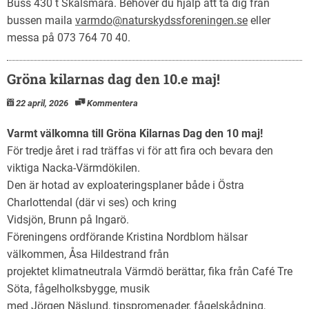
Buss 430 t Skälsmara. Behöver du hjälp att ta dig från
bussen maila
varmdo@naturskydssforeningen.se
eller
messa på 073 764 70 40.
Gröna kilarnas dag den 10.e maj!
22 april, 2026
Kommentera
Varmt välkomna till Gröna Kilarnas Dag den 10 maj!
För tredje året i rad träffas vi för att fira och bevara den
viktiga Nacka-Värmdökilen.
Den är hotad av exploateringsplaner både i Östra
Charlottendal (där vi ses) och kring
Vidsjön, Brunn på Ingarö.
Föreningens ordförande Kristina Nordblom hälsar
välkommen, Åsa Hildestrand från
projektet klimatneutrala Värmdö berättar, fika från Café Tre
Söta, fågelholksbygge, musik
med Jörgen Näslund, tipspromenader, fågelskådning,