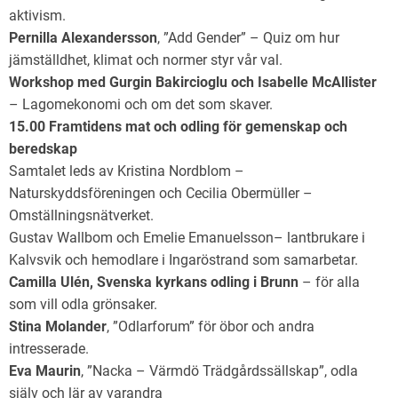
aktivism.
Pernilla Alexandersson
, ”Add Gender” – Quiz om hur
jämställdhet, klimat och normer styr vår val.
Workshop med Gurgin Bakircioglu och Isabelle McAllister
– Lagomekonomi och om det som skaver.
15.00 Framtidens mat och odling för gemenskap och
beredskap
Samtalet leds av Kristina Nordblom –
Naturskyddsföreningen och Cecilia Obermüller –
Omställningsnätverket.
Gustav Wallbom och Emelie Emanuelsson– lantbrukare i
Kalvsvik och hemodlare i Ingaröstrand som samarbetar.
Camilla Ulén, Svenska kyrkans odling i Brunn
– för alla
som vill odla grönsaker.
Stina Molander
, ”Odlarforum” för öbor och andra
intresserade.
Eva Maurin
, ”Nacka – Värmdö Trädgårdssällskap”, odla
själv och lär av varandra