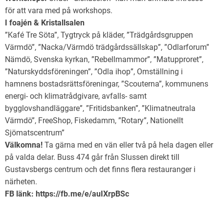
för att vara med på workshops.
I foajén & Kristallsalen
”Kafé Tre Söta”, Tygtryck på kläder, ”Trädgårdsgruppen
Värmdö”, ”Nacka/Värmdö trädgårdssällskap”, ”Odlarforum”
Nämdö, Svenska kyrkan, ”Rebellmammor”, ”Matupproret”,
”Naturskyddsföreningen”, ”Odla ihop”, Omställning i
hamnens bostadsrättsföreningar, ”Scouterna”, kommunens
energi- och klimatrådgivare, avfalls- samt
bygglovshandläggare”, ”Fritidsbanken”, ”Klimatneutrala
Värmdö”, FreeShop, Fiskedamm, ”Rotary”, Nationellt
Sjömatscentrum”
Välkomna!
Ta gärna med en vän eller två på hela dagen eller
på valda delar. Buss 474 går från Slussen direkt till
Gustavsbergs centrum och det finns flera restauranger i
närheten.
FB länk: https://fb.me/e/auIXrpBSc