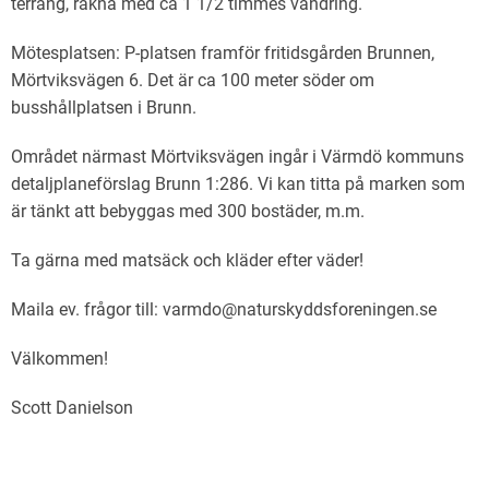
terräng, räkna med ca 1 1/2 timmes vandring.
Mötesplatsen: P-platsen framför fritidsgården Brunnen,
Mörtviksvägen 6. Det är ca 100 meter söder om
busshållplatsen i Brunn.
Området närmast Mörtviksvägen ingår i Värmdö kommuns
detaljplaneförslag Brunn 1:286. Vi kan titta på marken som
är tänkt att bebyggas med 300 bostäder, m.m.
Ta gärna med matsäck och kläder efter väder!
Maila ev. frågor till: varmdo@naturskyddsforeningen.se
Välkommen!
Scott Danielson