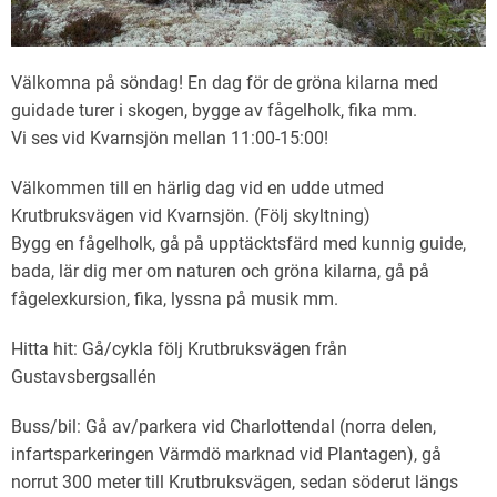
Välkomna på söndag! En dag för de gröna kilarna med
guidade turer i skogen, bygge av fågelholk, fika mm.
Vi ses vid Kvarnsjön mellan 11:00-15:00!
Välkommen till en härlig dag vid en udde utmed
Krutbruksvägen vid Kvarnsjön. (Följ skyltning)
Bygg en fågelholk, gå på upptäcktsfärd med kunnig guide,
bada, lär dig mer om naturen och gröna kilarna, gå på
fågelexkursion, fika, lyssna på musik mm.
Hitta hit: Gå/cykla följ Krutbruksvägen från
Gustavsbergsallén
Buss/bil: Gå av/parkera vid Charlottendal (norra delen,
infartsparkeringen Värmdö marknad vid Plantagen), gå
norrut 300 meter till Krutbruksvägen, sedan söderut längs