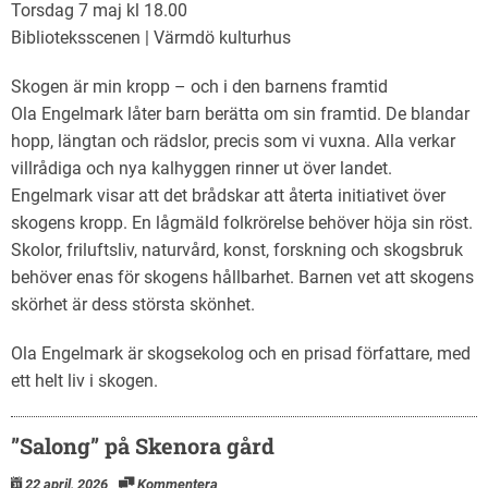
Torsdag 7 maj kl 18.00
Biblioteksscenen | Värmdö kulturhus
Skogen är min kropp – och i den barnens framtid
Ola Engelmark låter barn berätta om sin framtid. De blandar
hopp, längtan och rädslor, precis som vi vuxna. Alla verkar
villrådiga och nya kalhyggen rinner ut över landet.
Engelmark visar att det brådskar att återta initiativet över
skogens kropp. En lågmäld folkrörelse behöver höja sin röst.
Skolor, friluftsliv, naturvård, konst, forskning och skogsbruk
behöver enas för skogens hållbarhet. Barnen vet att skogens
skörhet är dess största skönhet.
Ola Engelmark är skogsekolog och en prisad författare, med
ett helt liv i skogen.
”Salong” på Skenora gård
22 april, 2026
Kommentera