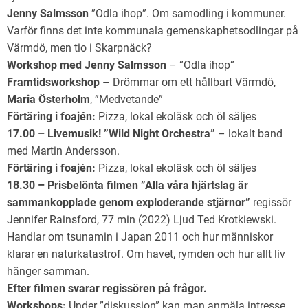
Jenny Salmsson
”Odla ihop”. Om samodling i kommuner.
Varför finns det inte kommunala gemenskaphetsodlingar på
Värmdö, men tio i Skarpnäck?
Workshop med Jenny Salmsson
– ”Odla ihop”
Framtidsworkshop
– Drömmar om ett hållbart Värmdö,
Maria Österholm
, ”Medvetande”
Förtäring i foajén:
Pizza, lokal ekoläsk och öl säljes
17.00 – Livemusik! ”Wild Night Orchestra”
– lokalt band
med Martin Andersson.
Förtäring i foajén:
Pizza, lokal ekoläsk och öl säljes
18.30 – Prisbelönta filmen ”Alla våra hjärtslag är
sammankopplade genom exploderande stjärnor”
regissör
Jennifer Rainsford, 77 min (2022) Ljud Ted Krotkiewski.
Handlar om tsunamin i Japan 2011 och hur människor
klarar en naturkatastrof. Om havet, rymden och hur allt liv
hänger samman.
Efter filmen svarar regissören på frågor.
Workshops:
Under ”diskussion” kan man anmäla intresse