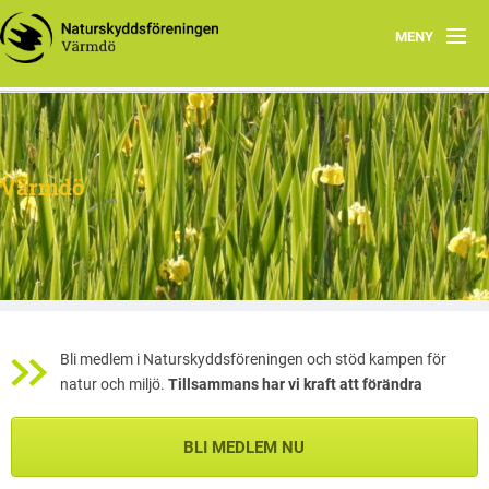
MENY
Hem
Om oss
Värmdö
Facebook
Program
Dokument
Bli medlem i Naturskyddsföreningen och stöd kampen för
natur och miljö.
Tillsammans har vi kraft att förändra
BLI MEDLEM NU