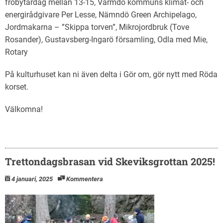
fröbytardag mellan 13-15, Värmdö kommuns klimat- och
energirådgivare Per Lesse, Nämndö Green Archipelago,
Jordmakarna – ”Skippa torven”, Mikrojordbruk (Tove
Rosander), Gustavsberg-Ingarö församling, Odla med Mie,
Rotary
På kulturhuset kan ni även delta i Gör om, gör nytt med Röda
korset.
Välkomna!
Trettondagsbrasan vid Skeviksgrottan 2025!
4 januari, 2025
Kommentera