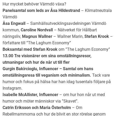
Hur mycket behöver Värmdö växa?
Panelsamtal som leds av Åsa Hildestrand
– Klimatneutrala
Värmdö
Åsa Engwall
– Samhällsutvecklingsavdelningen Värmdö
kommun,
Caroline Nordvall
– Nätverket för Hållbart
näringsliv,
Magnus Wallner
– Wallner Marin,
Stefan Krook
–
författare till ”The Laghum Economy”
Boksamtal med Stefan Krook
om ”The Laghum Economy”
13.00 Tre visionärer om sina omställningsresor,
utmaningar och hur de når ut till fler
Gurgin Bakircioglu, Influencer – Samtal om hans
omställningsresa till veganism och minimalism.
Tack vare
humor och fokus på hälsa har han idag tusentals följare på
Instagram.
Isabelle McAllister, Influencer
– om hur hon når ut med
humor och möter människor via ”Skavet”.
Catrin Eriksson och Maria Österholm
– Om
Rebellmammorna och hur de blivit en stor rörelse genom