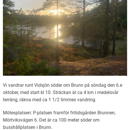
Vi vandrar runt Vidsjön söder om Brunn på söndag den 6.e
oktober, med start kl 10. Sträckan är ca 4 km i medelsvår
terräng, räkna med ca 1 1/2 timmes vandring.
Mötesplatsen: P-platsen framför fritidsgården Brunnen,
Mörtviksvägen 6. Det är ca 100 meter söder om
busshållplatsen i Brunn.