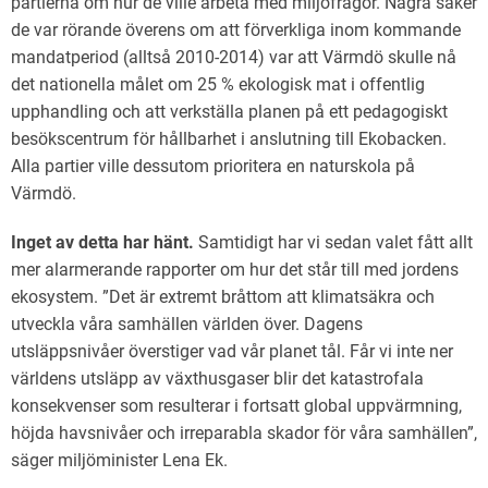
partierna om hur de ville arbeta med miljöfrågor. Några saker
de var rörande överens om att förverkliga inom kommande
mandatperiod (alltså 2010-2014) var att Värmdö skulle nå
det nationella målet om 25 % ekologisk mat i offentlig
upphandling och att verkställa planen på ett pedagogiskt
besökscentrum för hållbarhet i anslutning till Ekobacken.
Alla partier ville dessutom prioritera en naturskola på
Värmdö.
Inget av detta har hänt.
Samtidigt har vi sedan valet fått allt
mer alarmerande rapporter om hur det står till med jordens
ekosystem. ”Det är extremt bråttom att klimatsäkra och
utveckla våra samhällen världen över. Dagens
utsläppsnivåer överstiger vad vår planet tål. Får vi inte ner
världens utsläpp av växthusgaser blir det katastrofala
konsekvenser som resulterar i fortsatt global uppvärmning,
höjda havsnivåer och irreparabla skador för våra samhällen”,
säger miljöminister Lena Ek.