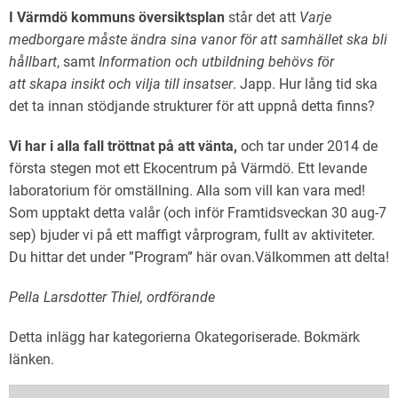
I Värmdö kommuns översiktsplan
står det att
Varje
medborgare måste ändra sina vanor för att samhället ska bli
hållbart
, samt
Information och utbildning behövs för
att skapa insikt och vilja till insatser
. Japp. Hur lång tid ska
det ta innan stödjande strukturer för att uppnå detta finns?
Vi har i alla fall tröttnat på att vänta,
och tar under 2014 de
första stegen mot ett Ekocentrum på Värmdö. Ett levande
laboratorium för omställning. Alla som vill kan vara med!
Som upptakt detta valår (och inför Framtidsveckan 30 aug-7
sep) bjuder vi på ett maffigt vårprogram, fullt av aktiviteter.
Du hittar det under ”Program” här ovan.Välkommen att delta!
Pella Larsdotter Thiel, ordförande
Detta inlägg har kategorierna
Okategoriserade
. Bokmärk
länken
.