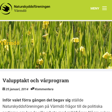
MENY
Hem
Om oss
Värmdö
Facebook
Program
Dokument
Valupptakt och vårprogram
25 januari, 2014
Kommentera
Inför valet förra gången det begav sig
ställde
Naturskyddsföreningen på Värmdö frågor till de politiska