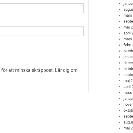
janua
augus
mars
sept
maj 
april
mars
febru
oktob
janua
dece
oktob
för att minska skräppost.
Lär dig om
sept
maj 
april
mars
janua
nove
oktob
sept
augus
maj 