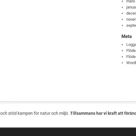
mars
janua
dece
nove
sept
Meta
Logga
Flöde
Flöde
Word
och stöd kampen för natur och miljö.
Tillsammans har vi kraft att förän