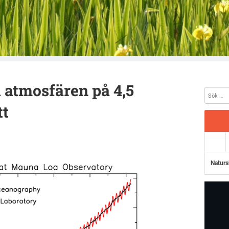
 atmosfären på 4,5
tt
Naturs