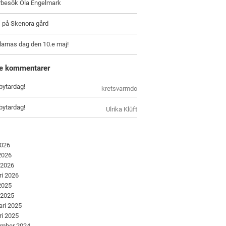
arbesök Ola Engelmark
” på Skenora gård
larnas dag den 10.e maj!
e kommentarer
bytardag!
kretsvarmdo
bytardag!
Ulrika Klüft
2026
 2026
 2026
ri 2026
 2025
 2025
ari 2025
ri 2025
ember 2024