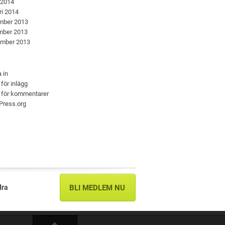
 2014
ri 2014
mber 2013
mber 2013
ember 2013
 in
 för inlägg
 för kommentarer
Press.org
dra
BLI MEDLEM NU