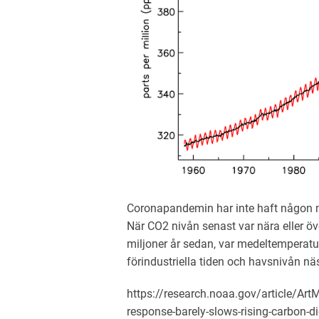
Coronapandemin har inte haft någon m
När CO2 nivån senast var nära eller öv
miljoner år sedan, var medeltemperatu
förindustriella tiden och havsnivån nä
https://research.noaa.gov/article/Ar
response-barely-slows-rising-carbon-d