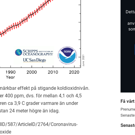
Dett
anv
som
ärkbar effekt på stigande koldioxidnivån.
er 400 ppm, dvs. för mellan 4,1 och 4,5
Få vårt
ren ca 3,9 C grader varmare än under
Prenume
stan 24 meter högre än idag.
Senaste
tMID/587/ArticleID/2764/Coronavirus-
Senast
ioxide