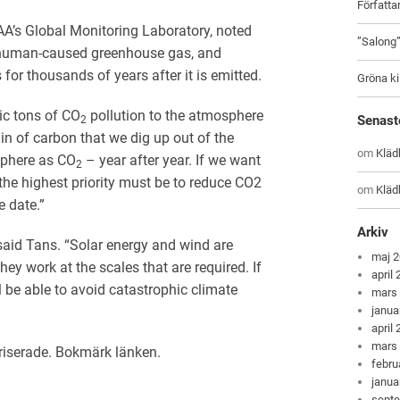
Författ
OAA’s Global Monitoring Laboratory, noted
”Salong
 human-caused greenhouse gas, and
for thousands of years after it is emitted.
Gröna ki
ic tons of CO
pollution to the atmosphere
Senast
2
in of carbon that we dig up out of the
om
Kläd
sphere as CO
– year after year. If we want
2
the highest priority must be to reduce CO2
om
Kläd
e date.”
Arkiv
”said Tans. “Solar energy and wind are
maj 
hey work at the scales that are required. If
april
l be able to avoid catastrophic climate
mars
janua
april
mars
riserade
. Bokmärk
länken
.
febru
janua
sept