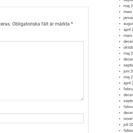
maj 
mars
janua
ceras.
Obligatoriska fält är märkta
*
augus
april
mars
dece
oktob
maj 
dece
sept
juni 
maj 
april
febru
dece
sept
febru
dece
nove
juli 2
febru