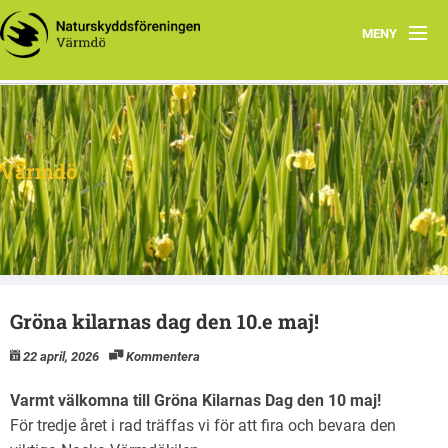
MENY
Hem
Om oss
Värmdö
Facebook
Program
Dokument
Gröna kilarnas dag den 10.e maj!
22 april, 2026
Kommentera
Varmt välkomna till Gröna Kilarnas Dag den 10 maj!
För tredje året i rad träffas vi för att fira och bevara den