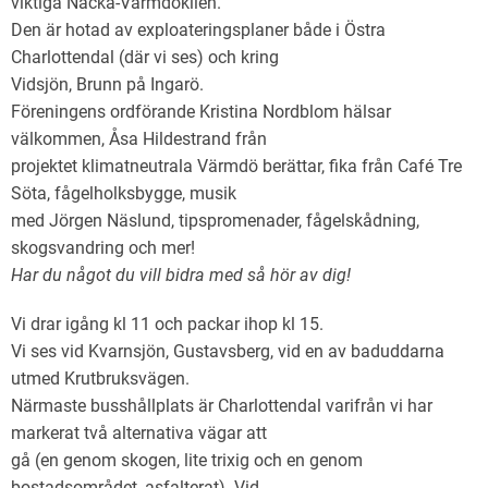
viktiga Nacka-Värmdökilen.
Den är hotad av exploateringsplaner både i Östra
Charlottendal (där vi ses) och kring
Vidsjön, Brunn på Ingarö.
Föreningens ordförande Kristina Nordblom hälsar
välkommen, Åsa Hildestrand från
projektet klimatneutrala Värmdö berättar, fika från Café Tre
Söta, fågelholksbygge, musik
med Jörgen Näslund, tipspromenader, fågelskådning,
skogsvandring och mer!
Har du något du vill bidra med så hör av dig!
Vi drar igång kl 11 och packar ihop kl 15.
Vi ses vid Kvarnsjön, Gustavsberg, vid en av baduddarna
utmed Krutbruksvägen.
Närmaste busshållplats är Charlottendal varifrån vi har
markerat två alternativa vägar att
gå (en genom skogen, lite trixig och en genom
bostadsområdet, asfalterat). Vid